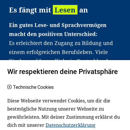
Es fängt mit
Lesen
an
Ein gutes Lese- und Sprachvermögen
macht den positiven Unterschied:
Es erleichtert den Zugang zu Bildung und
einem erfolgreichen Berufsleben. Viele
Kinder und Jugendliche in Deutschland
haben aber große Schwierigkeiten dabei.
Wir respektieren deine Privatsphäre
Unser Angebot richtet sich deshalb gezielt
an Familien sowie an Erzieher*innen,
Technische Cookies
Lehrer*innen und andere
Diese Webseite verwendet Cookies, um dir die
Fachexpert*innen. Dafür arbeiten wir eng
bestmögliche Nutzung unserer Webseite zu
mit Ministerien, wissenschaftlichen
gewährleisten. Mit deiner Zustimmung erklärst du
Einrichtungen, Verbänden, Unternehmen
dich mit unserer
Datenschutzerklärung