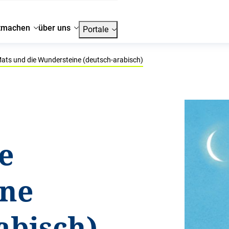
tmachen
über uns
Portale
ats und die Wundersteine (deutsch-arabisch)
e
ne
abisch)