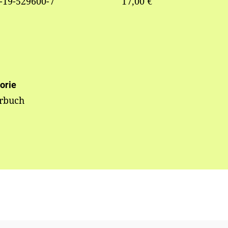
-19-529600-7
17,00 €
orie
erbuch