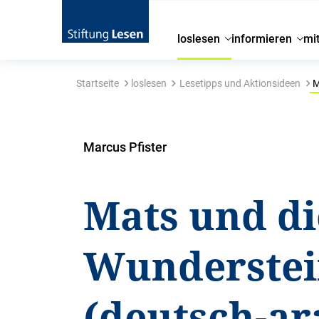
loslesen
informieren
mi
Startseite
loslesen
Lesetipps und Aktionsideen
M
Marcus Pfister
Mats und di
Wunderstei
(deutsch-ar