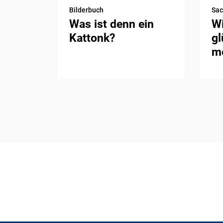
Bilderbuch
Sa
Was ist denn ein
Wi
Kattonk?
gl
me