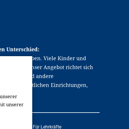
en Unterschied:
chen Berufsleben. Viele Kinder und
ten dabei. Unser Angebot richtet sich
hrer*innen und andere
, wissenschaftlichen Einrichtungen,
men.
 unserer
mit unserer
tafachkräfte
Für Lehrkräfte