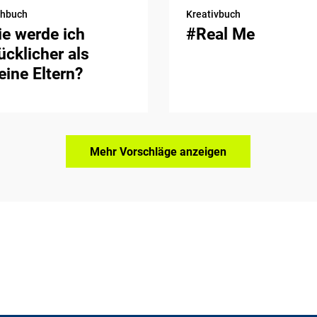
chbuch
Kreativbuch
e werde ich
#Real Me
ücklicher als
ine Eltern?
Mehr Vorschläge anzeigen