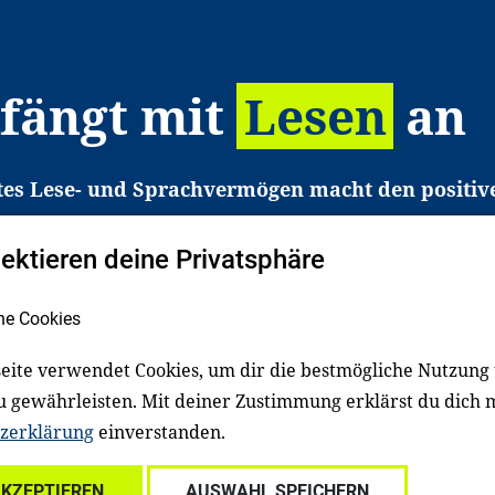
 fängt mit
Lesen
an
tes Lese- und Sprachvermögen macht den positiv
eichtert den Zugang zu Bildung und einem erfolgrei
pektieren deine Privatsphäre
liche in Deutschland haben aber große Schwierigkei
b gezielt an Familien sowie an Erzieher*innen, Le
he Cookies
pert*innen. Dafür arbeiten wir eng mit Ministerien
den, Unternehmen und anderen Stiftungen zusam
eite verwendet Cookies, um dir die bestmögliche Nutzung
u gewährleisten. Mit deiner Zustimmung erklärst du dich 
zerklärung
einverstanden.
Über uns
Kontakt
Spenden
Für Familien
Für Ki
AKZEPTIEREN
AUSWAHL SPEICHERN