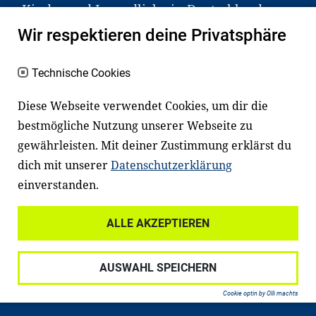
Kinder und Jugendliche in Deutschland
haben aber große Schwierigkeiten dabei.
Wir respektieren deine Privatsphäre
Unser Angebot richtet sich deshalb gezielt
an Familien sowie an Erzieher*innen,
Technische Cookies
Lehrer*innen und andere
Diese Webseite verwendet Cookies, um dir die
Fachexpert*innen. Dafür arbeiten wir eng
bestmögliche Nutzung unserer Webseite zu
mit Ministerien, wissenschaftlichen
gewährleisten. Mit deiner Zustimmung erklärst du
Einrichtungen, Verbänden, Unternehmen
dich mit unserer
Datenschutzerklärung
und anderen Stiftungen zusammen.
einverstanden.
ALLE AKZEPTIEREN
Widerrufsrecht
Datenschutz
AUSWAHL SPEICHERN
Haftungsausschluss
Impressum
Cookie optin by Olli machts