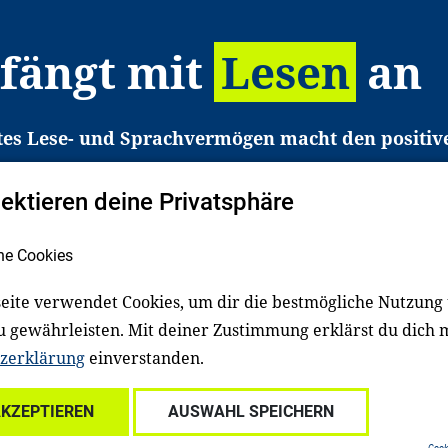
 fängt mit
Lesen
an
tes Lese- und Sprachvermögen macht den positiv
eichtert den Zugang zu Bildung und einem erfolgrei
pektieren deine Privatsphäre
liche in Deutschland haben aber große Schwierigkei
b gezielt an Familien sowie an Erzieher*innen, Le
he Cookies
pert*innen. Dafür arbeiten wir eng mit Ministerien
den, Unternehmen und anderen Stiftungen zusam
eite verwendet Cookies, um dir die bestmögliche Nutzung
u gewährleisten. Mit deiner Zustimmung erklärst du dich 
zerklärung
einverstanden.
Über uns
Kontakt
Spenden
Für Familien
Für Ki
AKZEPTIEREN
AUSWAHL SPEICHERN
ale Einrichtungen
Für freiwillig Engagierte