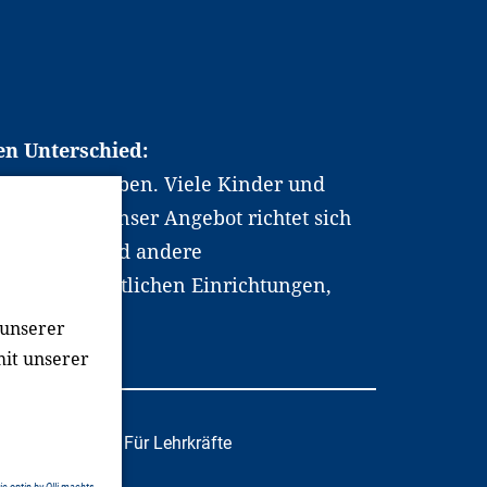
en Unterschied:
chen Berufsleben. Viele Kinder und
ten dabei. Unser Angebot richtet sich
hrer*innen und andere
, wissenschaftlichen Einrichtungen,
men.
 unserer
mit unserer
tafachkräfte
Für Lehrkräfte