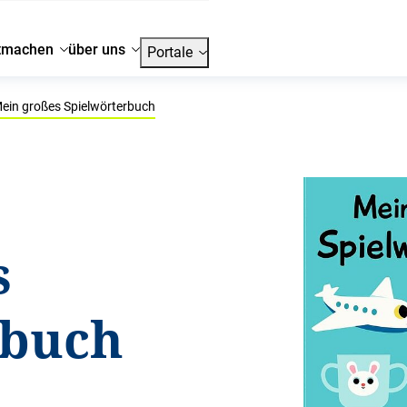
tmachen
über uns
Portale
ein großes Spielwörterbuch
s
rbuch