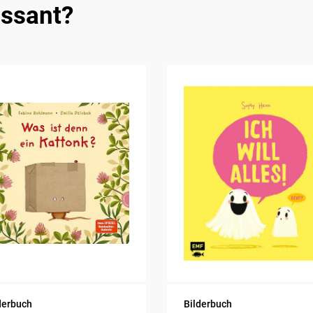
essant?
derbuch
Bilderbuch