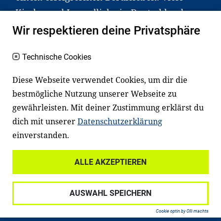
Kinder und Jugendliche in Deutschland
haben aber große Schwierigkeiten dabei.
Wir respektieren deine Privatsphäre
Unser Angebot richtet sich deshalb gezielt
an Familien sowie an Erzieher*innen,
Technische Cookies
Lehrer*innen und andere
Diese Webseite verwendet Cookies, um dir die
Fachexpert*innen. Dafür arbeiten wir eng
bestmögliche Nutzung unserer Webseite zu
mit Ministerien, wissenschaftlichen
gewährleisten. Mit deiner Zustimmung erklärst du
Einrichtungen, Verbänden, Unternehmen
dich mit unserer
Datenschutzerklärung
und anderen Stiftungen zusammen.
einverstanden.
ALLE AKZEPTIEREN
Widerrufsrecht
Datenschutz
AUSWAHL SPEICHERN
Haftungsausschluss
Impressum
Cookie optin by Olli machts