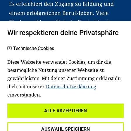
Es erleichtert den Zugang zu Bildung und
einem erfolgreichen Berufsleben. Viele
Kinder und Jugendliche in Deutschland
haben aber große Schwierigkeiten dabei.
Wir respektieren deine Privatsphäre
Unser Angebot richtet sich deshalb gezielt
an Familien sowie an Erzieher*innen,
Technische Cookies
Lehrer*innen und andere
Diese Webseite verwendet Cookies, um dir die
Fachexpert*innen. Dafür arbeiten wir eng
bestmögliche Nutzung unserer Webseite zu
mit Ministerien, wissenschaftlichen
gewährleisten. Mit deiner Zustimmung erklärst du
Einrichtungen, Verbänden, Unternehmen
dich mit unserer
Datenschutzerklärung
und anderen Stiftungen zusammen.
einverstanden.
ALLE AKZEPTIEREN
Widerrufsrecht
Datenschutz
AUSWAHL SPEICHERN