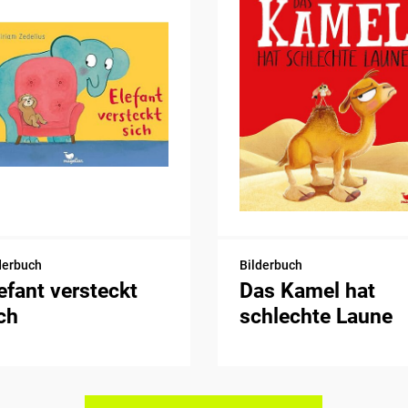
derbuch
Bilderbuch
efant versteckt
Das Kamel hat
ch
schlechte Laune