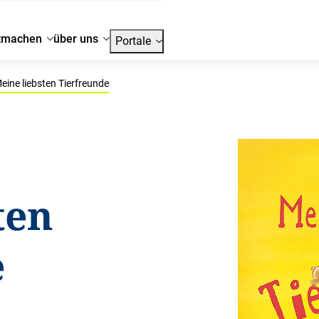
tmachen
über uns
Portale
eine liebsten Tierfreunde
ten
e