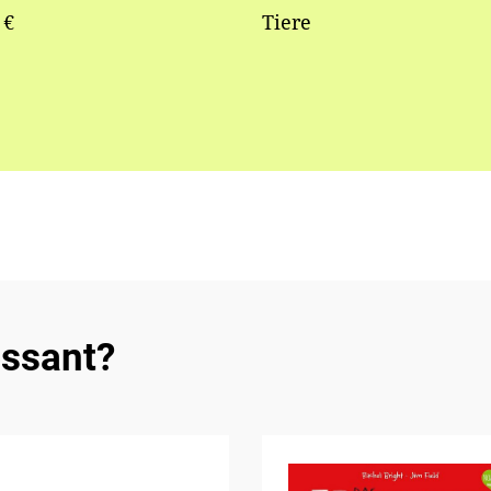
 €
Tiere
essant?