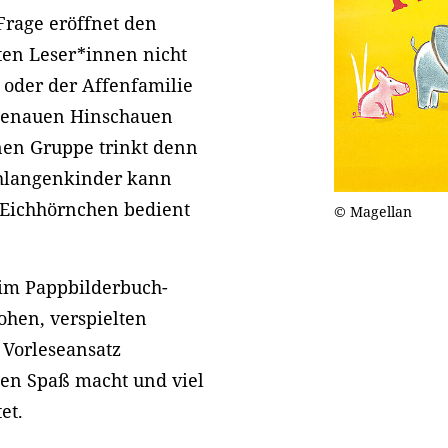
Frage eröffnet den
sten Leser*innen nicht
 oder der Affenfamilie
 genauen Hinschauen
inen Gruppe trinkt denn
chlangenkinder kann
Eichhörnchen bedient
© Magellan
 im Pappbilderbuch-
ohen, verspielten
 Vorleseansatz
ten Spaß macht und viel
et.