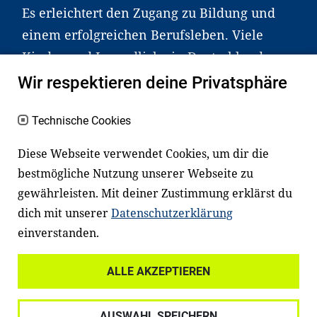
Es erleichtert den Zugang zu Bildung und
einem erfolgreichen Berufsleben. Viele
Kinder und Jugendliche in Deutschland
haben aber große Schwierigkeiten dabei.
Wir respektieren deine Privatsphäre
Unser Angebot richtet sich deshalb gezielt
an Familien sowie an Erzieher*innen,
Technische Cookies
Lehrer*innen und andere
Diese Webseite verwendet Cookies, um dir die
Fachexpert*innen. Dafür arbeiten wir eng
bestmögliche Nutzung unserer Webseite zu
mit Ministerien, wissenschaftlichen
gewährleisten. Mit deiner Zustimmung erklärst du
Einrichtungen, Verbänden, Unternehmen
dich mit unserer
Datenschutzerklärung
und anderen Stiftungen zusammen.
einverstanden.
ALLE AKZEPTIEREN
Widerrufsrecht
Datenschutz
AUSWAHL SPEICHERN