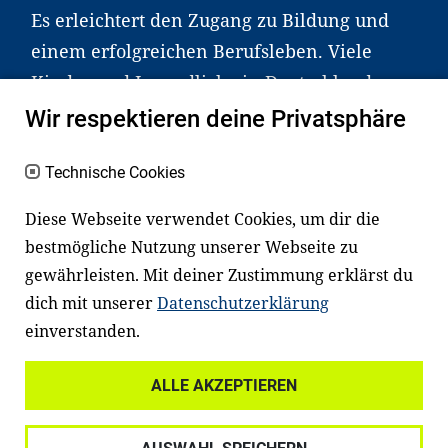
Es erleichtert den Zugang zu Bildung und
einem erfolgreichen Berufsleben. Viele
Kinder und Jugendliche in Deutschland
haben aber große Schwierigkeiten dabei.
Wir respektieren deine Privatsphäre
Unser Angebot richtet sich deshalb gezielt
an Familien sowie an Erzieher*innen,
Technische Cookies
Lehrer*innen und andere
Diese Webseite verwendet Cookies, um dir die
Fachexpert*innen. Dafür arbeiten wir eng
bestmögliche Nutzung unserer Webseite zu
mit Ministerien, wissenschaftlichen
gewährleisten. Mit deiner Zustimmung erklärst du
Einrichtungen, Verbänden, Unternehmen
dich mit unserer
Datenschutzerklärung
und anderen Stiftungen zusammen.
einverstanden.
ALLE AKZEPTIEREN
Widerrufsrecht
Datenschutz