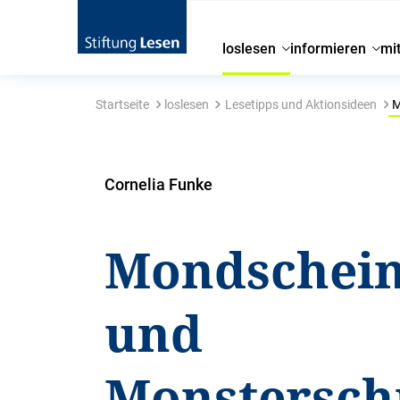
loslesen
informieren
mi
Startseite
loslesen
Lesetipps und Aktionsideen
M
Cornelia Funke
Mondschei
und
Monstersch