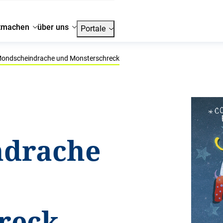
tmachen
über uns
Portale
ondscheindrache und Monsterschreck
ndrache
reck