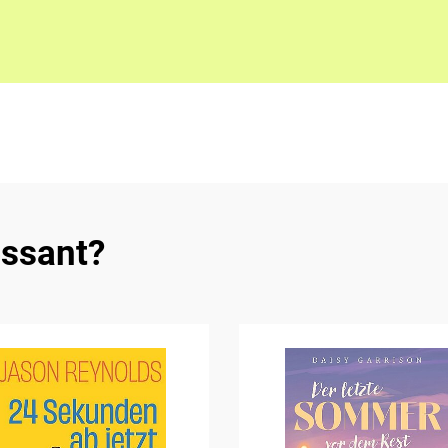
essant?