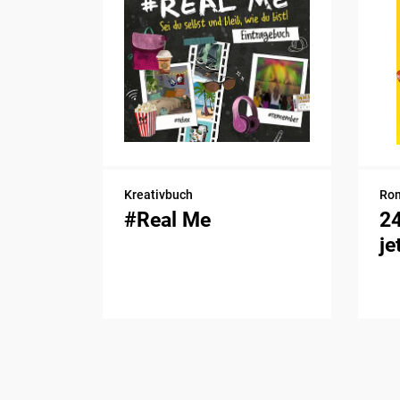
Kreativbuch
Ro
#Real Me
2
je