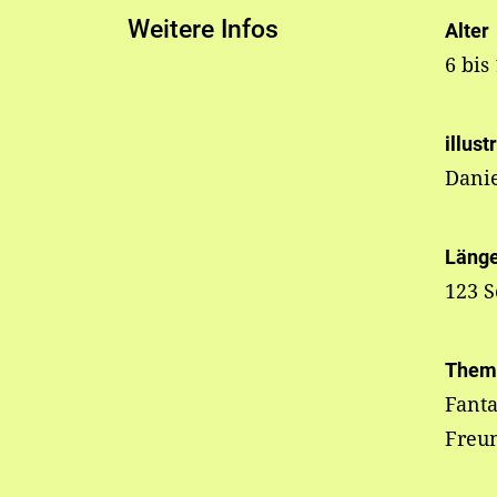
Weitere Infos
Alter
6 bis
illust
Danie
Läng
123 S
Them
Fanta
Freun