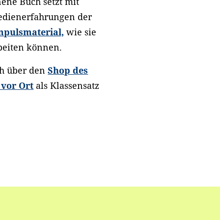
ene Buch setzt mit
Medienerfahrungen der
mpulsmaterial,
wie sie
rbeiten können.
ch über den
Shop des
 vor Ort
als Klassensatz