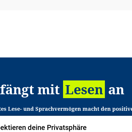
 fängt mit
Lesen
an
tes Lese- und Sprachvermögen macht den positiv
eichtert den Zugang zu Bildung und einem erfolgrei
pektieren deine Privatsphäre
liche in Deutschland haben aber große Schwierigkei