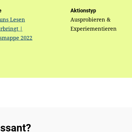
e
Aktionstyp
 uns Lesen
Ausprobieren &
rbringt |
Experiementieren
ismappe 2022
essant?