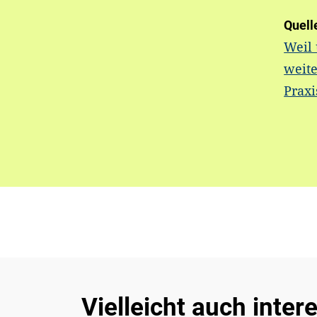
Quell
Weil
weite
Prax
Vielleicht auch inter