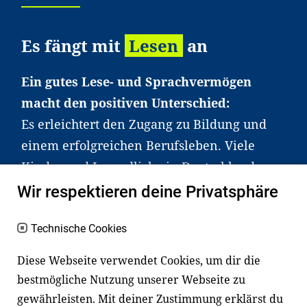
Es fängt mit
Lesen
an
Ein gutes Lese- und Sprachvermögen
macht den positiven Unterschied:
Es erleichtert den Zugang zu Bildung und
einem erfolgreichen Berufsleben. Viele
Kinder und Jugendliche in Deutschland
haben aber große Schwierigkeiten dabei.
Wir respektieren deine Privatsphäre
Unser Angebot richtet sich deshalb gezielt
an Familien sowie an Erzieher*innen,
Technische Cookies
Lehrer*innen und andere
Diese Webseite verwendet Cookies, um dir die
Fachexpert*innen. Dafür arbeiten wir eng
bestmögliche Nutzung unserer Webseite zu
mit Ministerien, wissenschaftlichen
gewährleisten. Mit deiner Zustimmung erklärst du