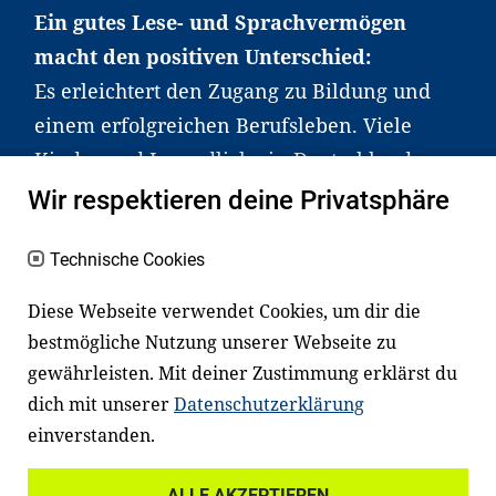
Ein gutes Lese- und Sprachvermögen
macht den positiven Unterschied:
Es erleichtert den Zugang zu Bildung und
einem erfolgreichen Berufsleben. Viele
Kinder und Jugendliche in Deutschland
haben aber große Schwierigkeiten dabei.
Wir respektieren deine Privatsphäre
Unser Angebot richtet sich deshalb gezielt
an Familien sowie an Erzieher*innen,
Technische Cookies
Lehrer*innen und andere
Diese Webseite verwendet Cookies, um dir die
Fachexpert*innen. Dafür arbeiten wir eng
bestmögliche Nutzung unserer Webseite zu
mit Ministerien, wissenschaftlichen
gewährleisten. Mit deiner Zustimmung erklärst du
Einrichtungen, Verbänden, Unternehmen
dich mit unserer
Datenschutzerklärung
und anderen Stiftungen zusammen.
einverstanden.
ALLE AKZEPTIEREN