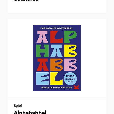
Spiel
Alphababbel