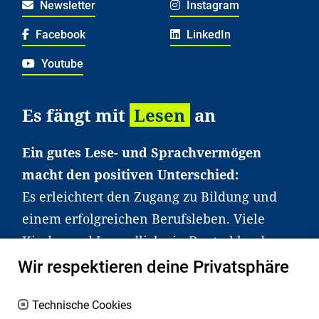
Newsletter
Instagram
Facebook
LinkedIn
Youtube
Es fängt mit
Lesen
an
Ein gutes Lese- und Sprachvermögen
macht den positiven Unterschied:
Es erleichtert den Zugang zu Bildung und
einem erfolgreichen Berufsleben. Viele
Kinder und Jugendliche in Deutschland
haben aber große Schwierigkeiten dabei.
Wir respektieren deine Privatsphäre
Unser Angebot richtet sich deshalb gezielt
an Familien sowie an Erzieher*innen,
Technische Cookies