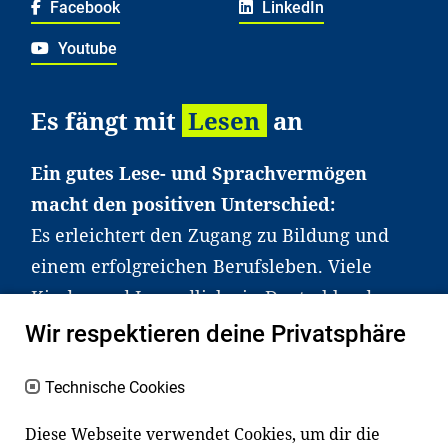
Facebook
LinkedIn
Youtube
Es fängt mit
Lesen
an
Ein gutes Lese- und Sprachvermögen
macht den positiven Unterschied:
Es erleichtert den Zugang zu Bildung und
einem erfolgreichen Berufsleben. Viele
Kinder und Jugendliche in Deutschland
haben aber große Schwierigkeiten dabei.
Wir respektieren deine Privatsphäre
Unser Angebot richtet sich deshalb gezielt
an Familien sowie an Erzieher*innen,
Technische Cookies
Lehrer*innen und andere
Diese Webseite verwendet Cookies, um dir die