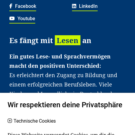
Facebook
LinkedIn
Youtube
Es fängt mit
Lesen
an
Ein gutes Lese- und Sprachvermögen
macht den positiven Unterschied:
Es erleichtert den Zugang zu Bildung und
einem erfolgreichen Berufsleben. Viele
Kinder und Jugendliche in Deutschland
haben aber große Schwierigkeiten dabei.
Wir respektieren deine Privatsphäre
Unser Angebot richtet sich deshalb gezielt
an Familien sowie an Erzieher*innen,
Technische Cookies
Lehrer*innen und andere