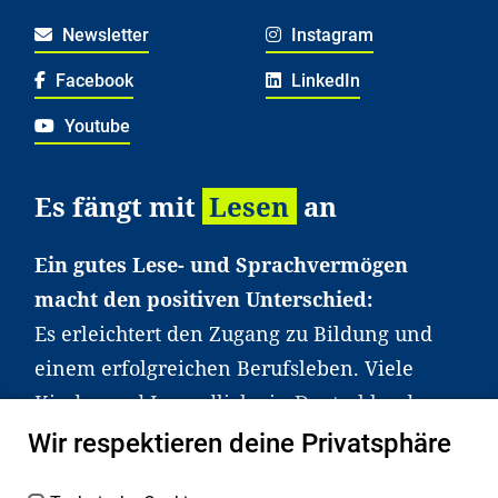
Newsletter
Instagram
Facebook
LinkedIn
Youtube
Es fängt mit
Lesen
an
Ein gutes Lese- und Sprachvermögen
macht den positiven Unterschied:
Es erleichtert den Zugang zu Bildung und
einem erfolgreichen Berufsleben. Viele
Kinder und Jugendliche in Deutschland
haben aber große Schwierigkeiten dabei.
Wir respektieren deine Privatsphäre
Unser Angebot richtet sich deshalb gezielt