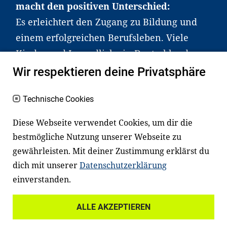
macht den positiven Unterschied:
Es erleichtert den Zugang zu Bildung und
einem erfolgreichen Berufsleben. Viele
Kinder und Jugendliche in Deutschland
haben aber große Schwierigkeiten dabei.
Wir respektieren deine Privatsphäre
Unser Angebot richtet sich deshalb gezielt
an Familien sowie an Erzieher*innen,
Technische Cookies
Lehrer*innen und andere
Diese Webseite verwendet Cookies, um dir die
Fachexpert*innen. Dafür arbeiten wir eng
bestmögliche Nutzung unserer Webseite zu
mit Ministerien, wissenschaftlichen
gewährleisten. Mit deiner Zustimmung erklärst du
Einrichtungen, Verbänden, Unternehmen
dich mit unserer
Datenschutzerklärung
und anderen Stiftungen zusammen.
einverstanden.
ALLE AKZEPTIEREN