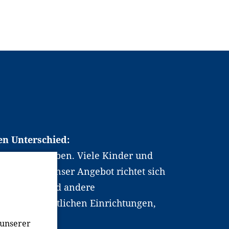
en Unterschied:
chen Berufsleben. Viele Kinder und
ten dabei. Unser Angebot richtet sich
hrer*innen und andere
, wissenschaftlichen Einrichtungen,
men.
 unserer