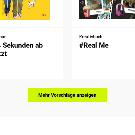
man
Kreativbuch
4 Sekunden ab
#Real Me
tzt
Mehr Vorschläge anzeigen