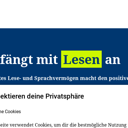
 fängt mit
Lesen
an
tes Lese- und Sprachvermögen macht den positiv
eichtert den Zugang zu Bildung und einem erfolgrei
pektieren deine Privatsphäre
liche in Deutschland haben aber große Schwierigkei
b gezielt an Familien sowie an Erzieher*innen, Le
he Cookies
pert*innen. Dafür arbeiten wir eng mit Ministerien
den, Unternehmen und anderen Stiftungen zusam
eite verwendet Cookies, um dir die bestmögliche Nutzung