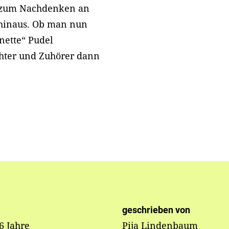
n zum Nachdenken an
 hinaus. Ob man nun
„nette“ Pudel
chter und Zuhörer dann
geschrieben von
 6 Jahre
Pija Lindenbaum