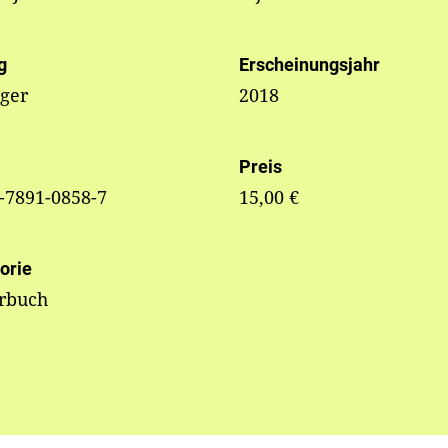
g
Erscheinungsjahr
nger
2018
Preis
-7891-0858-7
15,00 €
orie
erbuch