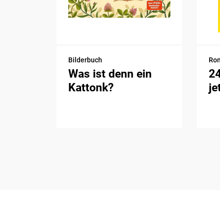
Bilderbuch
Ro
Was ist denn ein
2
Kattonk?
je