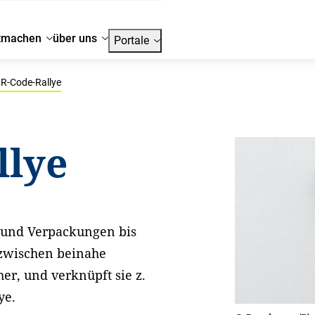
tmachen
über uns
Portale
R-Code-Rallye
llye
 und Verpackungen bis
nzwischen beinahe
her, und verknüpft sie z.
ye.