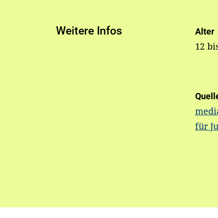
Weitere Infos
Alter
12 bi
Quell
media
für J