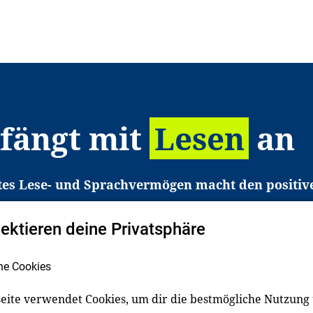
 fängt mit
Lesen
an
tes Lese- und Sprachvermögen macht den positiv
eichtert den Zugang zu Bildung und einem erfolgrei
pektieren deine Privatsphäre
liche in Deutschland haben aber große Schwierigkei
b gezielt an Familien sowie an Erzieher*innen, Le
he Cookies
pert*innen. Dafür arbeiten wir eng mit Ministerien
den, Unternehmen und anderen Stiftungen zusam
eite verwendet Cookies, um dir die bestmögliche Nutzung