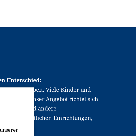
en Unterschied:
chen Berufsleben. Viele Kinder und
ten dabei. Unser Angebot richtet sich
hrer*innen und andere
, wissenschaftlichen Einrichtungen,
men.
 unserer