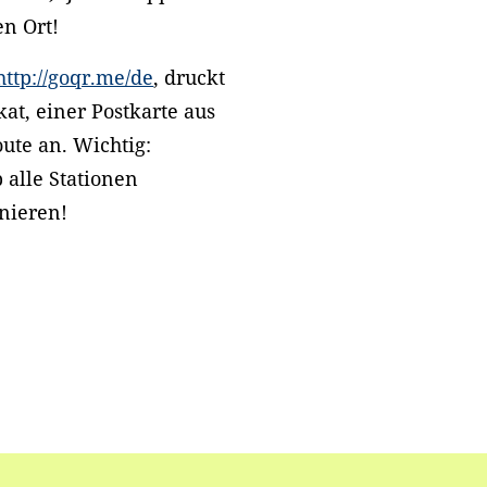
en Ort!
http://goqr.me/de
, druckt
at, einer Postkarte aus
ute an. Wichtig:
 alle Stationen
nieren!