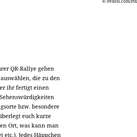
© Pexels.com/Pi
urer QR-Rallye gehen
dt auswählen, die zu den
r ihr fertigt einen
r Sehenswürdigkeiten
ingsorte bzw. besondere
berlegt euch kurze
sen Ort, was kann man
t etc.). Jedes Häppchen