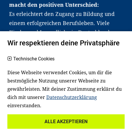
macht den positiven Unterschied:
Es erleichtert den Zugang zu Bildung und
einem erfolgreichen Berufsleben. Viele
Kinder und Jugendliche in Deutschland
haben aber große Schwierigkeiten dabei.
Wir respektieren deine Privatsphäre
Unser Angebot richtet sich deshalb gezielt
an Familien sowie an Erzieher*innen,
Technische Cookies
Lehrer*innen und andere
Diese Webseite verwendet Cookies, um dir die
Fachexpert*innen. Dafür arbeiten wir eng
bestmögliche Nutzung unserer Webseite zu
mit Ministerien, wissenschaftlichen
gewährleisten. Mit deiner Zustimmung erklärst du
Einrichtungen, Verbänden, Unternehmen
dich mit unserer
Datenschutzerklärung
und anderen Stiftungen zusammen.
einverstanden.
ALLE AKZEPTIEREN