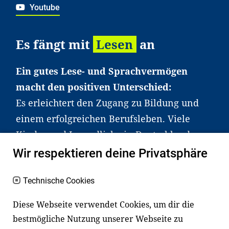
Youtube
Es fängt mit
Lesen
an
Ein gutes Lese- und Sprachvermögen
macht den positiven Unterschied:
Es erleichtert den Zugang zu Bildung und
einem erfolgreichen Berufsleben. Viele
Kinder und Jugendliche in Deutschland
haben aber große Schwierigkeiten dabei.
Wir respektieren deine Privatsphäre
Unser Angebot richtet sich deshalb gezielt
an Familien sowie an Erzieher*innen,
Technische Cookies
Lehrer*innen und andere
Diese Webseite verwendet Cookies, um dir die
Fachexpert*innen. Dafür arbeiten wir eng
bestmögliche Nutzung unserer Webseite zu