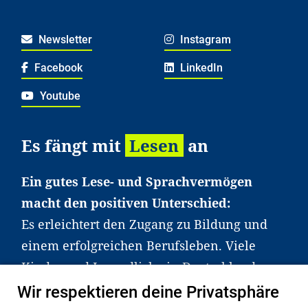
Newsletter
Instagram
Facebook
LinkedIn
Youtube
Es fängt mit
Lesen
an
Ein gutes Lese- und Sprachvermögen
macht den positiven Unterschied:
Es erleichtert den Zugang zu Bildung und
einem erfolgreichen Berufsleben. Viele
Kinder und Jugendliche in Deutschland
haben aber große Schwierigkeiten dabei.
Wir respektieren deine Privatsphäre