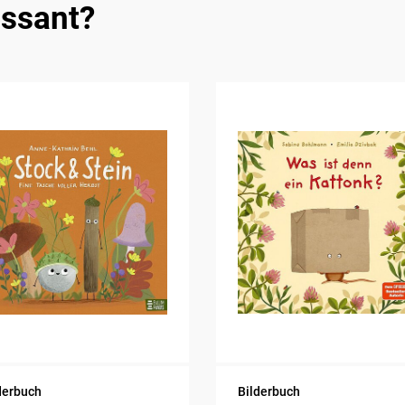
essant?
derbuch
Bilderbuch