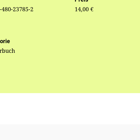
-480-23785-2
14,00 €
orie
erbuch