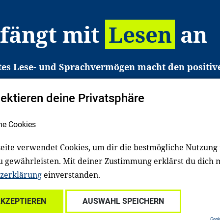
 fängt mit
Lesen
an
tes Lese- und Sprachvermögen macht den positiv
eichtert den Zugang zu Bildung und einem erfolgrei
pektieren deine Privatsphäre
liche in Deutschland haben aber große Schwierigkei
b gezielt an Familien sowie an Erzieher*innen, Le
he Cookies
pert*innen. Dafür arbeiten wir eng mit Ministerien
den, Unternehmen und anderen Stiftungen zusam
eite verwendet Cookies, um dir die bestmögliche Nutzung
u gewährleisten. Mit deiner Zustimmung erklärst du dich 
zerklärung
einverstanden.
Über uns
Kontakt
Spenden
Für Familien
Für Ki
AKZEPTIEREN
AUSWAHL SPEICHERN
ale Einrichtungen
Für freiwillig Engagierte
Cooki