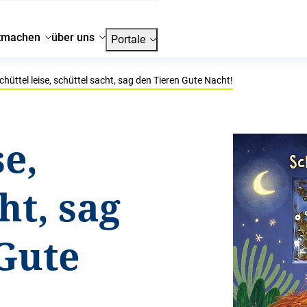
tmachen
über uns
Portale
chüttel leise, schüttel sacht, sag den Tieren Gute Nacht!
se,
ht, sag
Gute