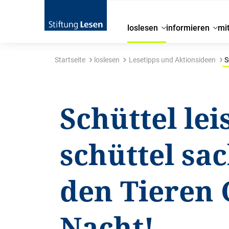
loslesen
informieren
mi
Startseite
loslesen
Lesetipps und Aktionsideen
S
Schüttel lei
schüttel sac
den Tieren 
Nacht!