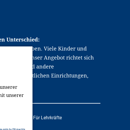
en Unterschied:
chen Berufsleben. Viele Kinder und
ten dabei. Unser Angebot richtet sich
hrer*innen und andere
, wissenschaftlichen Einrichtungen,
men.
 unserer
mit unserer
tafachkräfte
Für Lehrkräfte
e optin by Olli machts