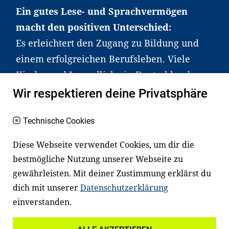
Ein gutes Lese- und Sprachvermögen
macht den positiven Unterschied:
Es erleichtert den Zugang zu Bildung und
einem erfolgreichen Berufsleben. Viele
Kinder und Jugendliche in Deutschland
haben aber große Schwierigkeiten dabei.
Wir respektieren deine Privatsphäre
Unser Angebot richtet sich deshalb gezielt
an Familien sowie an Erzieher*innen,
Technische Cookies
Lehrer*innen und andere
Diese Webseite verwendet Cookies, um dir die
Fachexpert*innen. Dafür arbeiten wir eng
bestmögliche Nutzung unserer Webseite zu
mit Ministerien, wissenschaftlichen
gewährleisten. Mit deiner Zustimmung erklärst du
Einrichtungen, Verbänden, Unternehmen
dich mit unserer
Datenschutzerklärung
und anderen Stiftungen zusammen.
einverstanden.