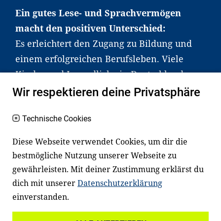
Ein gutes Lese- und Sprachvermögen
macht den positiven Unterschied:
Es erleichtert den Zugang zu Bildung und
einem erfolgreichen Berufsleben. Viele
Kinder und Jugendliche in Deutschland
haben aber große Schwierigkeiten dabei.
Wir respektieren deine Privatsphäre
Unser Angebot richtet sich deshalb gezielt
an Familien sowie an Erzieher*innen,
Technische Cookies
Lehrer*innen und andere
Diese Webseite verwendet Cookies, um dir die
Fachexpert*innen. Dafür arbeiten wir eng
bestmögliche Nutzung unserer Webseite zu
mit Ministerien, wissenschaftlichen
gewährleisten. Mit deiner Zustimmung erklärst du
Einrichtungen, Verbänden, Unternehmen
dich mit unserer
Datenschutzerklärung
und anderen Stiftungen zusammen.
einverstanden.