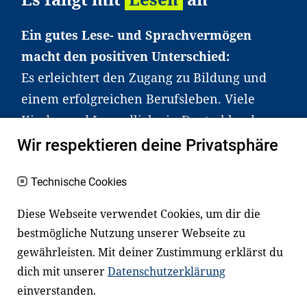
Ein gutes Lese- und Sprachvermögen
macht den positiven Unterschied:
Es erleichtert den Zugang zu Bildung und
einem erfolgreichen Berufsleben. Viele
Kinder und Jugendliche in Deutschland
haben aber große Schwierigkeiten dabei.
Wir respektieren deine Privatsphäre
Unser Angebot richtet sich deshalb gezielt
an Familien sowie an Erzieher*innen,
Technische Cookies
Lehrer*innen und andere
Diese Webseite verwendet Cookies, um dir die
Fachexpert*innen. Dafür arbeiten wir eng
bestmögliche Nutzung unserer Webseite zu
mit Ministerien, wissenschaftlichen
gewährleisten. Mit deiner Zustimmung erklärst du
Einrichtungen, Verbänden, Unternehmen
dich mit unserer
Datenschutzerklärung
und anderen Stiftungen zusammen.
einverstanden.