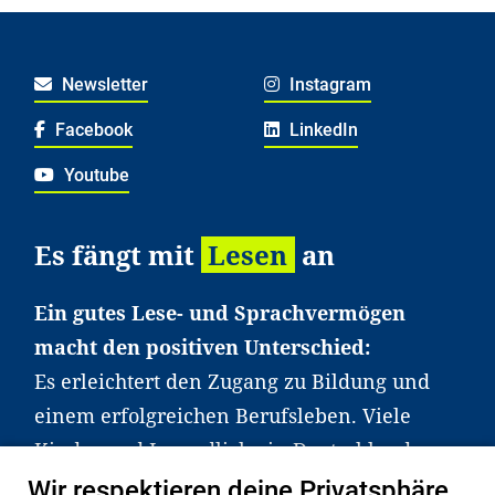
Newsletter
Instagram
Facebook
LinkedIn
Youtube
Es fängt mit
Lesen
an
Ein gutes Lese- und Sprachvermögen
macht den positiven Unterschied:
Es erleichtert den Zugang zu Bildung und
einem erfolgreichen Berufsleben. Viele
Kinder und Jugendliche in Deutschland
haben aber große Schwierigkeiten dabei.
Wir respektieren deine Privatsphäre