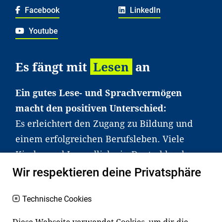
Facebook
LinkedIn
Youtube
Es fängt mit
Lesen
an
Ein gutes Lese- und Sprachvermögen
macht den positiven Unterschied:
Es erleichtert den Zugang zu Bildung und
einem erfolgreichen Berufsleben. Viele
Kinder und Jugendliche in Deutschland
haben aber große Schwierigkeiten dabei.
Wir respektieren deine Privatsphäre
Unser Angebot richtet sich deshalb gezielt
an Familien sowie an Erzieher*innen,
Technische Cookies
Lehrer*innen und andere