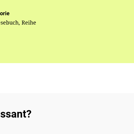
orie
esebuch, Reihe
essant?