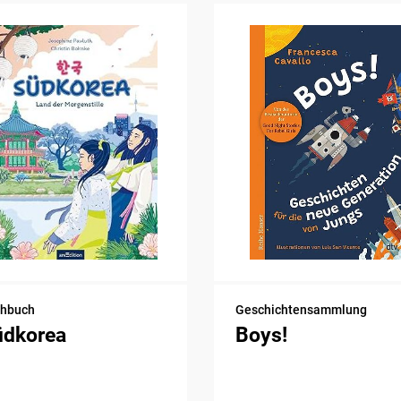
chbuch
Geschichtensammlung
üdkorea
Boys!