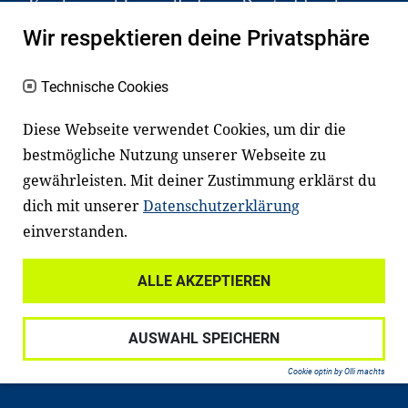
Kinder und Jugendliche in Deutschland
haben aber große Schwierigkeiten dabei.
Wir respektieren deine Privatsphäre
Unser Angebot richtet sich deshalb gezielt
an Familien sowie an Erzieher*innen,
Technische Cookies
Lehrer*innen und andere
Diese Webseite verwendet Cookies, um dir die
Fachexpert*innen. Dafür arbeiten wir eng
bestmögliche Nutzung unserer Webseite zu
mit Ministerien, wissenschaftlichen
gewährleisten. Mit deiner Zustimmung erklärst du
Einrichtungen, Verbänden, Unternehmen
dich mit unserer
Datenschutzerklärung
und anderen Stiftungen zusammen.
einverstanden.
ALLE AKZEPTIEREN
Widerrufsrecht
Datenschutz
AUSWAHL SPEICHERN
Haftungsausschluss
Impressum
Cookie optin by Olli machts