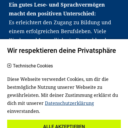
Ein gutes Lese- und Sprachvermögen
macht den positiven Unterschied:
Es erleichtert den Zugang zu Bildung und
einem erfolgreichen Berufsleben. Viele
Kinder und Jugendliche in Deutschland
haben aber große Schwierigkeiten dabei.
Wir respektieren deine Privatsphäre
Unser Angebot richtet sich deshalb gezielt
an Familien sowie an Erzieher*innen,
Technische Cookies
Lehrer*innen und andere
Diese Webseite verwendet Cookies, um dir die
Fachexpert*innen. Dafür arbeiten wir eng
bestmögliche Nutzung unserer Webseite zu
mit Ministerien, wissenschaftlichen
gewährleisten. Mit deiner Zustimmung erklärst du
Einrichtungen, Verbänden, Unternehmen
dich mit unserer
Datenschutzerklärung
und anderen Stiftungen zusammen.
einverstanden.
ALLE AKZEPTIEREN