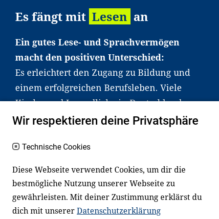
Es fängt mit
Lesen
an
Ein gutes Lese- und Sprachvermögen
macht den positiven Unterschied:
Es erleichtert den Zugang zu Bildung und
einem erfolgreichen Berufsleben. Viele
Kinder und Jugendliche in Deutschland
haben aber große Schwierigkeiten dabei.
Wir respektieren deine Privatsphäre
Unser Angebot richtet sich deshalb gezielt
an Familien sowie an Erzieher*innen,
Technische Cookies
Lehrer*innen und andere
Diese Webseite verwendet Cookies, um dir die
Fachexpert*innen. Dafür arbeiten wir eng
bestmögliche Nutzung unserer Webseite zu
mit Ministerien, wissenschaftlichen
gewährleisten. Mit deiner Zustimmung erklärst du
Einrichtungen, Verbänden, Unternehmen
dich mit unserer
Datenschutzerklärung