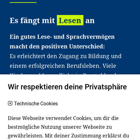
Es fängt mit
Lesen
an
Ein gutes Lese- und Sprachvermögen
macht den positiven Unterschied:
Es erleichtert den Zugang zu Bildung und
einem erfolgreichen Berufsleben. Viele
Kinder und Jugendliche in Deutschland
haben aber große Schwierigkeiten dabei.
Wir respektieren deine Privatsphäre
Unser Angebot richtet sich deshalb gezielt
an Familien sowie an Erzieher*innen,
Technische Cookies
Lehrer*innen und andere
Diese Webseite verwendet Cookies, um dir die
Fachexpert*innen. Dafür arbeiten wir eng
bestmögliche Nutzung unserer Webseite zu
mit Ministerien, wissenschaftlichen
gewährleisten. Mit deiner Zustimmung erklärst du