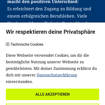
macht den positiven Unterschied:
Es erleichtert den Zugang zu Bildung und
einem erfolgreichen Berufsleben. Viele
Kinder und Jugendliche in Deutschland
haben aber große Schwierigkeiten dabei.
Wir respektieren deine Privatsphäre
Unser Angebot richtet sich deshalb gezielt
an Familien sowie an Erzieher*innen,
Technische Cookies
Lehrer*innen und andere
Diese Webseite verwendet Cookies, um dir die
Fachexpert*innen. Dafür arbeiten wir eng
bestmögliche Nutzung unserer Webseite zu
mit Ministerien, wissenschaftlichen
gewährleisten. Mit deiner Zustimmung erklärst du
Einrichtungen, Verbänden, Unternehmen
dich mit unserer
Datenschutzerklärung
und anderen Stiftungen zusammen.
einverstanden.
ALLE AKZEPTIEREN