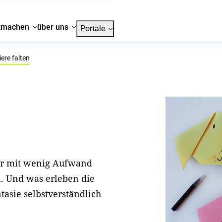
tmachen
über uns
Portale
iere falten
er mit wenig Aufwand
. Und was erleben die
asie selbstverständlich