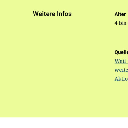
Weitere Infos
Alter
4 bis
Quell
Weil
weite
Akti