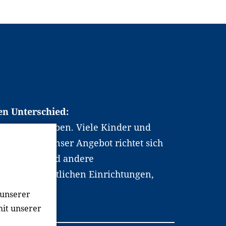
en Unterschied:
chen Berufsleben. Viele Kinder und
ten dabei. Unser Angebot richtet sich
hrer*innen und andere
, wissenschaftlichen Einrichtungen,
men.
 unserer
mit unserer