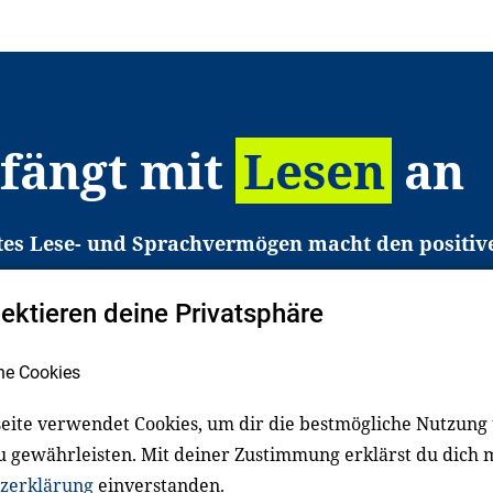
 fängt mit
Lesen
an
tes Lese- und Sprachvermögen macht den positiv
eichtert den Zugang zu Bildung und einem erfolgrei
pektieren deine Privatsphäre
liche in Deutschland haben aber große Schwierigkei
b gezielt an Familien sowie an Erzieher*innen, Le
he Cookies
pert*innen. Dafür arbeiten wir eng mit Ministerien
den, Unternehmen und anderen Stiftungen zusam
eite verwendet Cookies, um dir die bestmögliche Nutzung
u gewährleisten. Mit deiner Zustimmung erklärst du dich 
zerklärung
einverstanden.