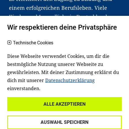
einem erfolgreichen Berufsleben. Viele
Kinder und Jugendliche in Deutschland
haben aber große Schwierigkeiten dabei.
Wir respektieren deine Privatsphäre
Unser Angebot richtet sich deshalb gezielt
an Familien sowie an Erzieher*innen,
Technische Cookies
Lehrer*innen und andere
Diese Webseite verwendet Cookies, um dir die
Fachexpert*innen. Dafür arbeiten wir eng
bestmögliche Nutzung unserer Webseite zu
mit Ministerien, wissenschaftlichen
gewährleisten. Mit deiner Zustimmung erklärst du
Einrichtungen, Verbänden, Unternehmen
dich mit unserer
Datenschutzerklärung
und anderen Stiftungen zusammen.
einverstanden.
ALLE AKZEPTIEREN
Widerrufsrecht
Datenschutz
AUSWAHL SPEICHERN