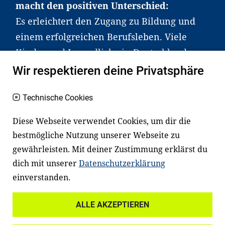
macht den positiven Unterschied:
Es erleichtert den Zugang zu Bildung und
einem erfolgreichen Berufsleben. Viele
Kinder und Jugendliche in Deutschland
haben aber große Schwierigkeiten dabei.
Wir respektieren deine Privatsphäre
Unser Angebot richtet sich deshalb gezielt
an Familien sowie an Erzieher*innen,
Technische Cookies
Lehrer*innen und andere
Diese Webseite verwendet Cookies, um dir die
Fachexpert*innen. Dafür arbeiten wir eng
bestmögliche Nutzung unserer Webseite zu
mit Ministerien, wissenschaftlichen
gewährleisten. Mit deiner Zustimmung erklärst du
Einrichtungen, Verbänden, Unternehmen
dich mit unserer
Datenschutzerklärung
und anderen Stiftungen zusammen.
einverstanden.
ALLE AKZEPTIEREN