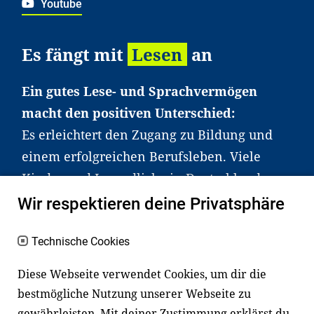
Youtube
Es fängt mit
Lesen
an
Ein gutes Lese- und Sprachvermögen
macht den positiven Unterschied:
Es erleichtert den Zugang zu Bildung und
einem erfolgreichen Berufsleben. Viele
Kinder und Jugendliche in Deutschland
haben aber große Schwierigkeiten dabei.
Wir respektieren deine Privatsphäre
Unser Angebot richtet sich deshalb gezielt
an Familien sowie an Erzieher*innen,
Technische Cookies
Lehrer*innen und andere
Diese Webseite verwendet Cookies, um dir die
Fachexpert*innen. Dafür arbeiten wir eng
bestmögliche Nutzung unserer Webseite zu
mit Ministerien, wissenschaftlichen
gewährleisten. Mit deiner Zustimmung erklärst du