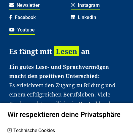
Newsletter
Instagram
Facebook
LinkedIn
Youtube
Es fängt mit
Lesen
an
Ein gutes Lese- und Sprachvermögen
macht den positiven Unterschied:
Es erleichtert den Zugang zu Bildung und
einem erfolgreichen Berufsleben. Viele
Kinder und Jugendliche in Deutschland
haben aber große Schwierigkeiten dabei.
Wir respektieren deine Privatsphäre
Unser Angebot richtet sich deshalb gezielt
an Familien sowie an Erzieher*innen,
Technische Cookies