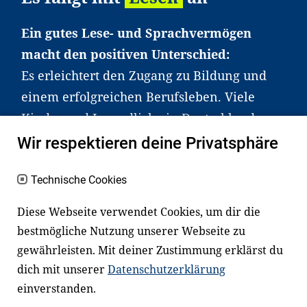
Ein gutes Lese- und Sprachvermögen
macht den positiven Unterschied:
Es erleichtert den Zugang zu Bildung und
einem erfolgreichen Berufsleben. Viele
Kinder und Jugendliche in Deutschland
haben aber große Schwierigkeiten dabei.
Wir respektieren deine Privatsphäre
Unser Angebot richtet sich deshalb gezielt
an Familien sowie an Erzieher*innen,
Technische Cookies
Lehrer*innen und andere
Diese Webseite verwendet Cookies, um dir die
Fachexpert*innen. Dafür arbeiten wir eng
bestmögliche Nutzung unserer Webseite zu
mit Ministerien, wissenschaftlichen
gewährleisten. Mit deiner Zustimmung erklärst du
Einrichtungen, Verbänden, Unternehmen
dich mit unserer
Datenschutzerklärung
und anderen Stiftungen zusammen.
einverstanden.