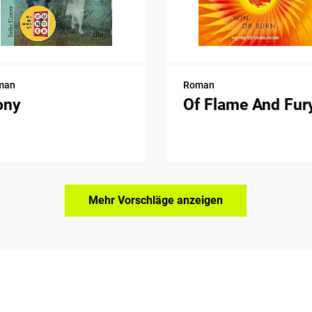
man
Roman
ony
Of Flame And Fur
Mehr Vorschläge anzeigen