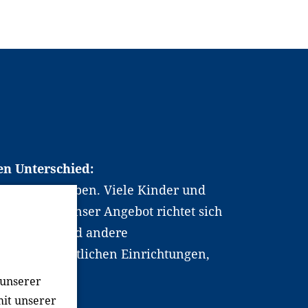
en Unterschied:
chen Berufsleben. Viele Kinder und
ten dabei. Unser Angebot richtet sich
hrer*innen und andere
, wissenschaftlichen Einrichtungen,
men.
 unserer
mit unserer