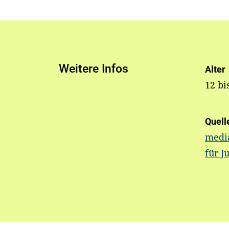
Weitere Infos
Alter
12 bi
Quell
media
für J