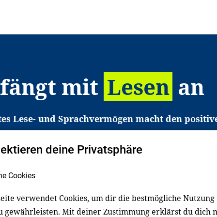
 fängt mit
Lesen
an
tes Lese- und Sprachvermögen macht den positiv
eichtert den Zugang zu Bildung und einem erfolgrei
pektieren deine Privatsphäre
liche in Deutschland haben aber große Schwierigkei
b gezielt an Familien sowie an Erzieher*innen, Le
he Cookies
pert*innen. Dafür arbeiten wir eng mit Ministerien
den, Unternehmen und anderen Stiftungen zusam
eite verwendet Cookies, um dir die bestmögliche Nutzung
u gewährleisten. Mit deiner Zustimmung erklärst du dich 