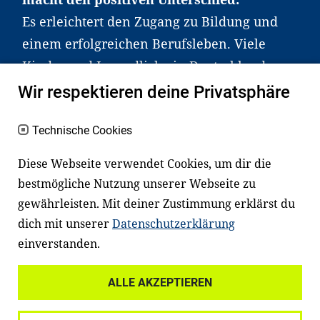
Es erleichtert den Zugang zu Bildung und
einem erfolgreichen Berufsleben. Viele
Kinder und Jugendliche in Deutschland
haben aber große Schwierigkeiten dabei.
Wir respektieren deine Privatsphäre
Unser Angebot richtet sich deshalb gezielt
an Familien sowie an Erzieher*innen,
Technische Cookies
Lehrer*innen und andere
Diese Webseite verwendet Cookies, um dir die
Fachexpert*innen. Dafür arbeiten wir eng
bestmögliche Nutzung unserer Webseite zu
mit Ministerien, wissenschaftlichen
gewährleisten. Mit deiner Zustimmung erklärst du
Einrichtungen, Verbänden, Unternehmen
dich mit unserer
Datenschutzerklärung
und anderen Stiftungen zusammen.
einverstanden.
ALLE AKZEPTIEREN