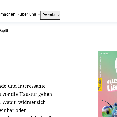
tmachen
über uns
Portale
apiti
nde und interessante
 vor die Haustür gehen
. Wapiti widmet sich
heinbar oder