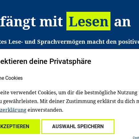
 fängt mit
Lesen
an
tes Lese- und Sprachvermögen macht den positiv
eichtert den Zugang zu Bildung und einem erfolgrei
pektieren deine Privatsphäre
liche in Deutschland haben aber große Schwierigkei
b gezielt an Familien sowie an Erzieher*innen, Le
he Cookies
pert*innen. Dafür arbeiten wir eng mit Ministerien
den, Unternehmen und anderen Stiftungen zusam
eite verwendet Cookies, um dir die bestmögliche Nutzung
u gewährleisten. Mit deiner Zustimmung erklärst du dich 
zerklärung
einverstanden.
Über uns
Kontakt
Spenden
Für Familien
Für Ki
AKZEPTIEREN
AUSWAHL SPEICHERN
ale Einrichtungen
Für freiwillig Engagierte
Cooki