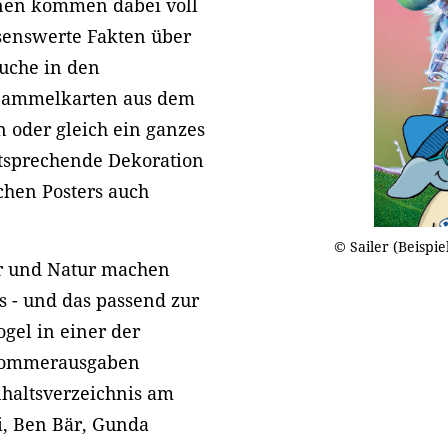
nnen kommen dabei voll
senswerte Fakten über
suche in den
 Sammelkarten aus dem
 oder gleich ein ganzes
ntsprechende Dekoration
chen Posters auch
© Sailer (Beispie
ier und Natur machen
s - und das passend zur
ogel in einer der
 Sommerausgaben
haltsverzeichnis am
, Ben Bär, Gunda