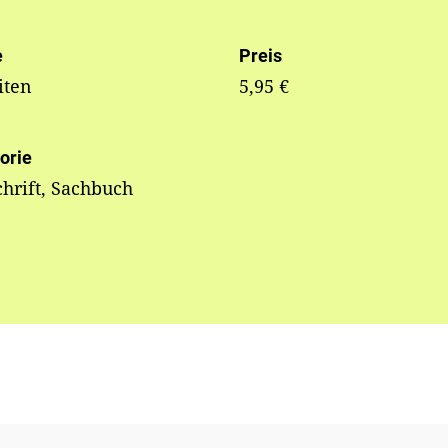
e
Preis
iten
5,95 €
orie
chrift, Sachbuch