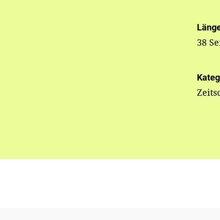
Läng
38 Se
Kateg
Zeits