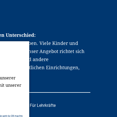
en Unterschied:
chen Berufsleben. Viele Kinder und
ten dabei. Unser Angebot richtet sich
hrer*innen und andere
, wissenschaftlichen Einrichtungen,
men.
 unserer
mit unserer
tafachkräfte
Für Lehrkräfte
e optin by Olli machts