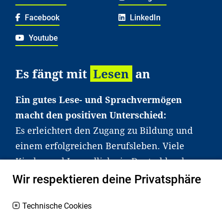
Facebook
LinkedIn
Youtube
Es fängt mit
Lesen
an
Ein gutes Lese- und Sprachvermögen
macht den positiven Unterschied:
Es erleichtert den Zugang zu Bildung und
einem erfolgreichen Berufsleben. Viele
Kinder und Jugendliche in Deutschland
haben aber große Schwierigkeiten dabei.
Wir respektieren deine Privatsphäre
Unser Angebot richtet sich deshalb gezielt
an Familien sowie an Erzieher*innen,
Technische Cookies