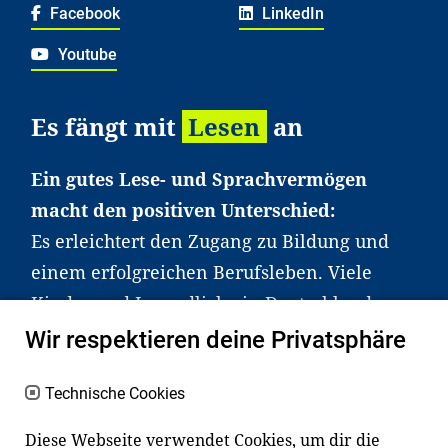
Facebook
LinkedIn
Youtube
Es fängt mit
Lesen
an
Ein gutes Lese- und Sprachvermögen
macht den positiven Unterschied:
Es erleichtert den Zugang zu Bildung und
einem erfolgreichen Berufsleben. Viele
Kinder und Jugendliche in Deutschland
haben aber große Schwierigkeiten dabei.
Wir respektieren deine Privatsphäre
Unser Angebot richtet sich deshalb gezielt
an Familien sowie an Erzieher*innen,
Technische Cookies
Lehrer*innen und andere
Diese Webseite verwendet Cookies, um dir die