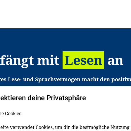
 fängt mit
Lesen
an
tes Lese- und Sprachvermögen macht den positiv
eichtert den Zugang zu Bildung und einem erfolgrei
pektieren deine Privatsphäre
liche in Deutschland haben aber große Schwierigkei
b gezielt an Familien sowie an Erzieher*innen, Le
he Cookies
pert*innen. Dafür arbeiten wir eng mit Ministerien
den, Unternehmen und anderen Stiftungen zusam
eite verwendet Cookies, um dir die bestmögliche Nutzung