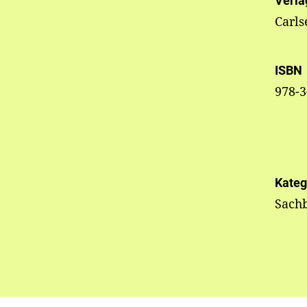
Verla
Carls
ISBN
978-3
Kateg
Sachb