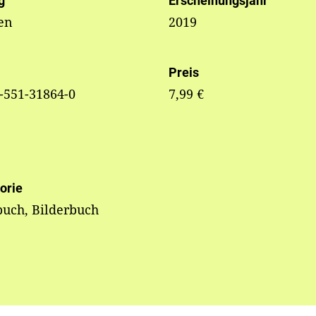
g
Erscheinungsjahr
en
2019
Preis
-551-31864-0
7,99 €
orie
uch, Bilderbuch