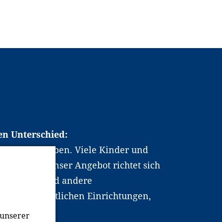
en Unterschied:
chen Berufsleben. Viele Kinder und
ten dabei. Unser Angebot richtet sich
hrer*innen und andere
, wissenschaftlichen Einrichtungen,
men.
 unserer