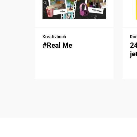
Kreativbuch
Ro
#Real Me
2
je