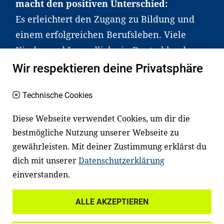
macht den positiven Unterschied:
Es erleichtert den Zugang zu Bildung und
einem erfolgreichen Berufsleben. Viele
Kinder und Jugendliche in Deutschland
haben aber große Schwierigkeiten dabei.
Wir respektieren deine Privatsphäre
Unser Angebot richtet sich deshalb gezielt
an Familien sowie an Erzieher*innen,
Technische Cookies
Lehrer*innen und andere
Diese Webseite verwendet Cookies, um dir die
Fachexpert*innen. Dafür arbeiten wir eng
bestmögliche Nutzung unserer Webseite zu
mit Ministerien, wissenschaftlichen
gewährleisten. Mit deiner Zustimmung erklärst du
Einrichtungen, Verbänden, Unternehmen
dich mit unserer
Datenschutzerklärung
und anderen Stiftungen zusammen.
einverstanden.
ALLE AKZEPTIEREN