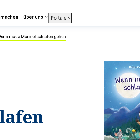
tmachen
über uns
Portale
enn müde Murmel schlafen gehen
e
lafen