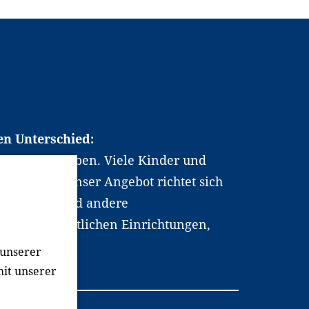
en Unterschied:
chen Berufsleben. Viele Kinder und
ten dabei. Unser Angebot richtet sich
hrer*innen und andere
, wissenschaftlichen Einrichtungen,
men.
 unserer
mit unserer