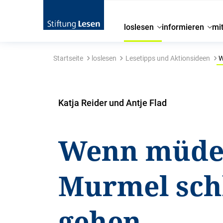
loslesen
informieren
mi
Startseite
loslesen
Lesetipps und Aktionsideen
W
Katja Reider und Antje Flad
Wenn müd
Murmel sch
gehen