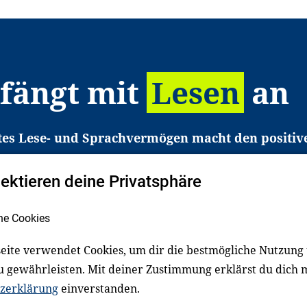
 fängt mit
Lesen
an
tes Lese- und Sprachvermögen macht den positiv
eichtert den Zugang zu Bildung und einem erfolgrei
pektieren deine Privatsphäre
liche in Deutschland haben aber große Schwierigkei
b gezielt an Familien sowie an Erzieher*innen, Le
he Cookies
pert*innen. Dafür arbeiten wir eng mit Ministerien
den, Unternehmen und anderen Stiftungen zusam
eite verwendet Cookies, um dir die bestmögliche Nutzung
u gewährleisten. Mit deiner Zustimmung erklärst du dich 
zerklärung
einverstanden.