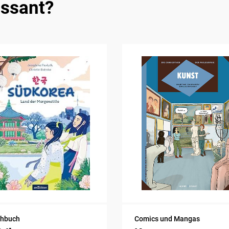
essant?
chbuch
Comics und Mangas